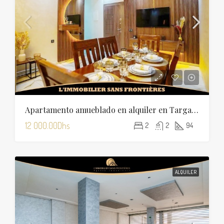
Apartamento amueblado en alquiler en Targa — 94 m²
12 000.00Dhs
2
2
94
ALQUILER