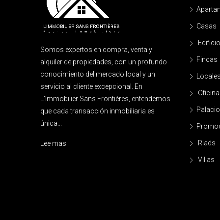
Aparta
Casas
Edifici
Somos expertos en compra, venta y
Fincas
alquiler de propiedades, con un profundo
conocimiento del mercado local y un
Locale
servicio al cliente excepcional. En
Oficina
L’Immobilier Sans Frontières, entendemos
Palacio
que cada transacción inmobiliaria es
única...
Promoc
Riads
Lee mas
Villas