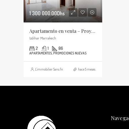
1 300 000.00Dhs
Apartamento en venta – Proyecto nuevo – Izdihar, Marrakech
Izdihar Marrakech
2
1
86
APARTAMENTOS, PROMOCIONES NUEVAS
L'immobilier Sans frontières
hace 5 meses
Navega