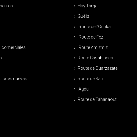
mentos
Hay Targa
Guéliz
o
Route de l'Ourika
Route de Fez
s comerciales
Route Amizmiz
s
Route Casablanca
Route de Ouarzazate
iones nuevas
Route de Safi
Agdal
Route de Tahanaout