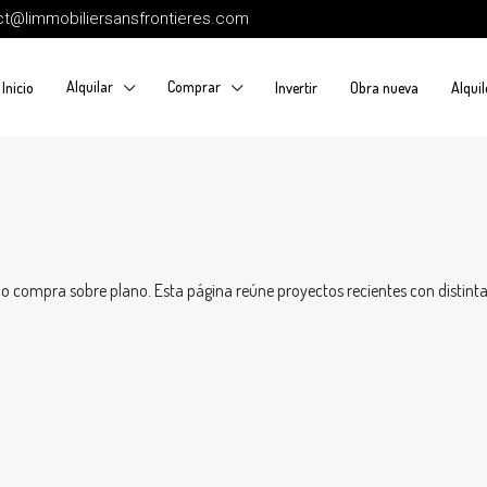
ct@limmobiliersansfrontieres.com
Alquilar
Comprar
Inicio
Invertir
Obra nueva
Alquil
 compra sobre plano. Esta página reúne proyectos recientes con distintas