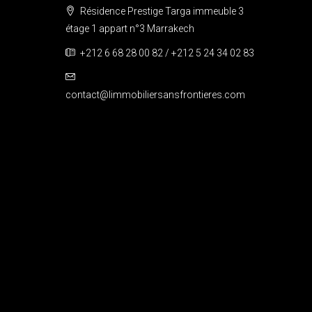
Résidence Prestige Targa immeuble 3
étage 1 appart n°3 Marrakech
+212 6 68 28 00 82 / +212 5 24 34 02 83
contact@limmobiliersansfrontieres.com