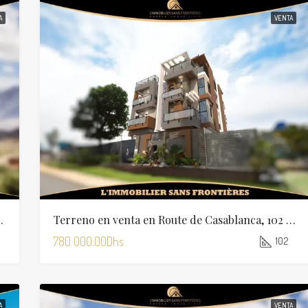
A
VENTA
Abdellah Ghiat, Marrakech
Terreno en venta en Route de Casablanca, 102 m², Marrakech
780 000.00Dhs
102
A
VENTA