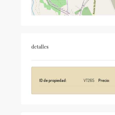
detalles
ID de propiedad:
VT265
Precio: