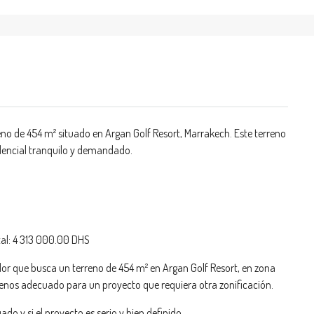
eno de 454 m² situado en Argan Golf Resort, Marrakech. Este terreno
idencial tranquilo y demandado.
tal: 4 313 000.00 DHS
r que busca un terreno de 454 m² en Argan Golf Resort, en zona
 Menos adecuado para un proyecto que requiera otra zonificación.
do y si el proyecto es serio y bien definido.