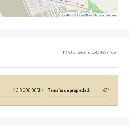
Leaflet
| ©
OpenStreetMap
contributors
Actualizado en mayo 18, 2026 a 1:55 am
4 313 000.00Dhs
Tamaño de propiedad:
454