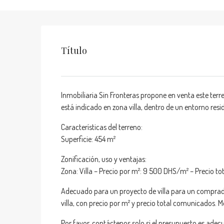
Título
Inmobiliaria Sin Fronteras propone en venta este terr
está indicado en zona villa, dentro de un entorno res
Características del terreno:
Superficie: 454 m²
Zonificación, uso y ventajas:
Zona: Villa – Precio por m²: 9 500 DHS/m² – Precio to
Adecuado para un proyecto de villa para un comprado
villa, con precio por m² y precio total comunicados.
Por favor, contáctenos solo si el presupuesto es adecua