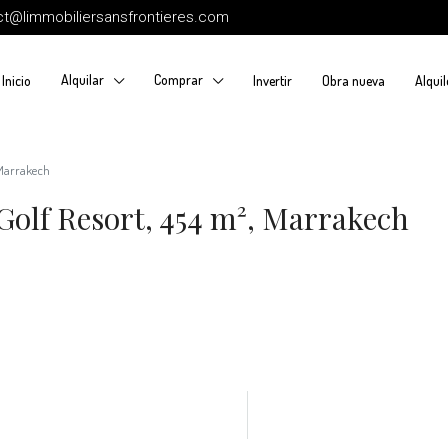
ct@limmobiliersansfrontieres.com
Alquilar
Comprar
Inicio
Invertir
Obra nueva
Alquil
 Marrakech
Golf Resort, 454 m², Marrakech