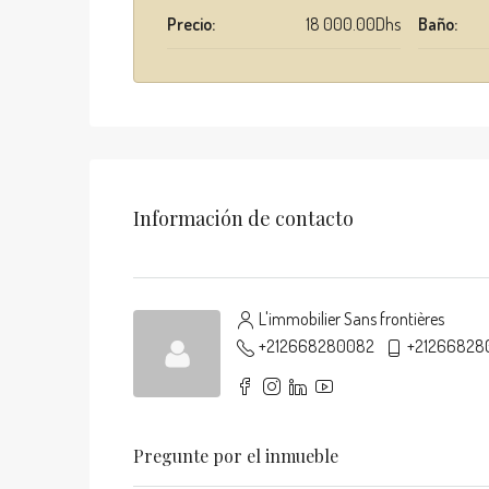
Precio:
18 000.00Dhs
Baño:
Información de contacto
L'immobilier Sans frontières
+212668280082
+21266828
Pregunte por el inmueble