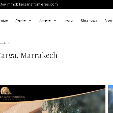
ct@limmobiliersansfrontieres.com
Alquilar
Comprar
Inicio
Invertir
Obra nueva
Alquil
arrakech
 Targa, Marrakech