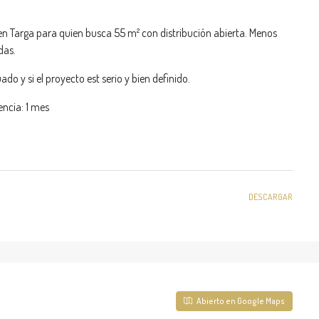
n Targa para quien busca 55 m² con distribución abierta. Menos
das.
do y si el proyecto est serio y bien definido.
encia: 1 mes
DESCARGAR
Abierto en Google Maps