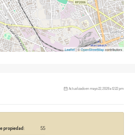
Leaflet
| ©
OpenStreetMap
contributors
Actualizado en mayo 22, 2026 a 12:22 pm
e propiedad:
55