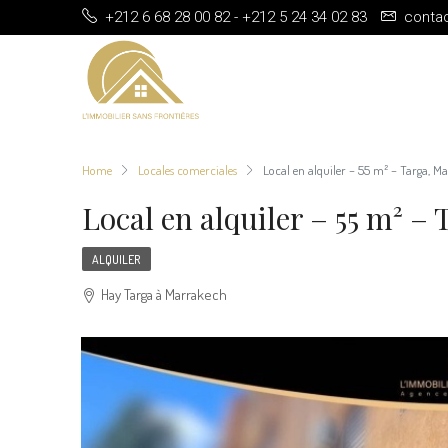
+212 6 68 28 00 82 - +212 5 24 34 02 83
conta
Home
Locales comerciales
Local en alquiler – 55 m² – Targa, M
Local en alquiler – 55 m² –
ALQUILER
Hay Targa à Marrakech